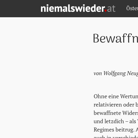
Zum Hauptinhalt springen
Zum Hauptmenü springen
Zu den Quicklinks springen
Öste
NIEMALS WIEDER! - STARTSEITE
Bewaffn
von Wolfgang Neu
Ohne eine Wertun
relativieren oder 
bewaffnete Wider
und letzdich – als
Regimes beitrug. 
auch in verschied