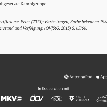
 abgesetzte Kampfgruppe.
bert/Krause, Peter (2013): Farbe tragen, Farbe bekennen 19
erstand und Verfolgung. (ÖVfStG, 2013) S. 65/66.
AntennaPod
App
In Kooperation mit
umentationsarchiv des österreichischen Widerstandes
Mittelschüler-Kartell-Verband der katholis
Cartellverband katholischer öst
Akademischer Bund kat
Kartellve