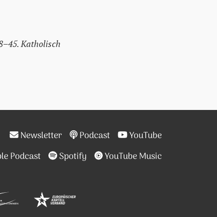
38–45. Katholisch
Newsletter
Podcast
YouTube
le Podcast
Spotify
YouTube Music
 (DÖW)
chen farbentragenden Studentenkorporationen Österreic
erreichischer Studentenverbindungen (ÖCV)
holisch-österreichischer Landsmannschaften (KÖL)
rband katholischer nichtfarbentragender akademischer 
Plattform christlicher Couleurstudentinnen (PcC)
Europäischer Kartellverband christ