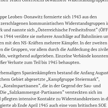
uppe Leoben-Donawitz formierte sich 1943 aus den
 zerschlagenen kommunistischen Widerstandsgruppen i
k und nannte sich „Österreichische Freiheitsfront“ (ÖFF
es 1944 verübte sie mehrere Anschläge auf Bahnlinien u
ten mit den NS-Kräften mehrere Kämpfer. In der zweiten
n die Gruppen, vor allem durch die Aufdeckung des zivil
lds, weitgehend aufgerieben. Einzelne Verbände konnte
oßer Verluste zum Teil bis 1945 behaupten.
ehemaligen Spanienkämpfern bestand die Anfang Augus
schem Gebiet abgesetzte „Kampfgruppe Steiermark“,
s „Koralmpartisanen“, die in der Gegend der Sau- und
. Die „Salzkammergut-Partisanen“ versteckten sich im
 pflegten intensive Kontakte zu Widerstandskreisen in d
ierte ab Ende April 1945 auch eine vom britischen SOE