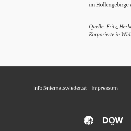
im Höllengebirge
Quelle: Fritz, Her
Korporierte in Wid
info@niemalswieder.at
Impressum
Modern Society
Dok