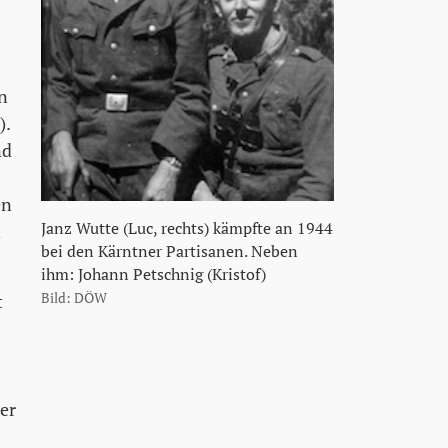
n
).
nd
en
Janz Wutte (Luc, rechts) kämpfte an 1944
n
bei den Kärntner Partisanen. Neben
ihm: Johann Petschnig (Kristof)
t
Bild: DÖW
er