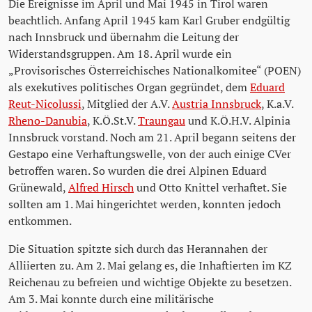
Die Ereignisse im April und Mai 1945 in Tirol waren
beachtlich. Anfang April 1945 kam Karl Gruber endgültig
nach Innsbruck und übernahm die Leitung der
Widerstandsgruppen. Am 18. April wurde ein
„Provisorisches Österreichisches Nationalkomitee“ (POEN)
als exekutives politisches Organ gegründet, dem
Eduard
Reut-Nicolussi
, Mitglied der A.V.
Austria Innsbruck
, K.a.V.
Rheno-Danubia
, K.Ö.St.V.
Traungau
und K.Ö.H.V. Alpinia
Innsbruck vorstand. Noch am 21. April begann seitens der
Gestapo eine Verhaftungswelle, von der auch einige CVer
betroffen waren. So wurden die drei Alpinen Eduard
Grünewald,
Alfred Hirsch
und Otto Knittel verhaftet. Sie
sollten am 1. Mai hingerichtet werden, konnten jedoch
entkommen.
Die Situation spitzte sich durch das Herannahen der
Alliierten zu. Am 2. Mai gelang es, die Inhaftierten im KZ
Reichenau zu befreien und wichtige Objekte zu besetzen.
Am 3. Mai konnte durch eine militärische