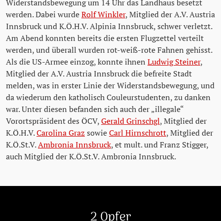
Widerstandsbewegung um 14 Uhr das Landhaus besetzt
werden. Dabei wurde
Rolf Winkler
, Mitglied der A.V. Austria
Innsbruck und K.Ö.H.V. Alpinia Innsbruck, schwer verletzt.
Am Abend konnten bereits die ersten Flugzettel verteilt
werden, und überall wurden rot-weiß-rote Fahnen gehisst.
Als die US-Armee einzog, konnte ihnen
Ludwig Steiner
,
Mitglied der A.V. Austria Innsbruck die befreite Stadt
melden, was in erster Linie der Widerstandsbewegung, und
da wiederum den katholisch Couleurstudenten, zu danken
war. Unter diesen befanden sich auch der „illegale“
Vorortspräsident des ÖCV,
Gerald Grinschgl
, Mitglied der
K.Ö.H.V.
Carolina Graz
sowie
Carl Hirnschrott
, Mitglied der
K.Ö.St.V.
Ambronia Innsbruck
, et mult. und Franz Stigger,
auch Mitglied der K.Ö.St.V. Ambronia Innsbruck.
Stolpersteine überspringen
2 Opfer