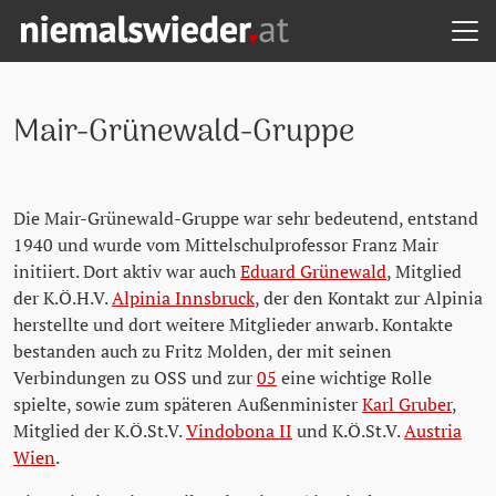
H
Zum Hauptinhalt springen
Zum Hauptmenü springen
Zu den Quicklinks springen
NIEMALS WIEDER! - STARTSEITE
Mair-Grünewald-Gruppe
Die Mair-Grünewald-Gruppe war sehr bedeutend, entstand
1940 und wurde vom Mittelschulprofessor Franz Mair
initiiert. Dort aktiv war auch
Eduard Grünewald
, Mitglied
der K.Ö.H.V.
Alpinia Innsbruck
, der den Kontakt zur Alpinia
herstellte und dort weitere Mitglieder anwarb. Kontakte
bestanden auch zu Fritz Molden, der mit seinen
Verbindungen zu OSS und zur
05
eine wichtige Rolle
spielte, sowie zum späteren Außenminister
Karl Gruber
,
Mitglied der K.Ö.St.V.
Vindobona II
und K.Ö.St.V.
Austria
Wien
.