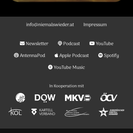
info@niemalswieder.at
Impressum
Newsletter
Podcast
YouTube
AntennaPod
Apple Podcast
Spotify
YouTube Music
In Kooperation mit
Modern Society
Dokumentationsarchiv des österrei
Mittelschüler-Karte
Cartell
Akademischer Bund katholisch-österreichischer La
Kartellverband katholischer nichtfa
Plattform christlich
Euro