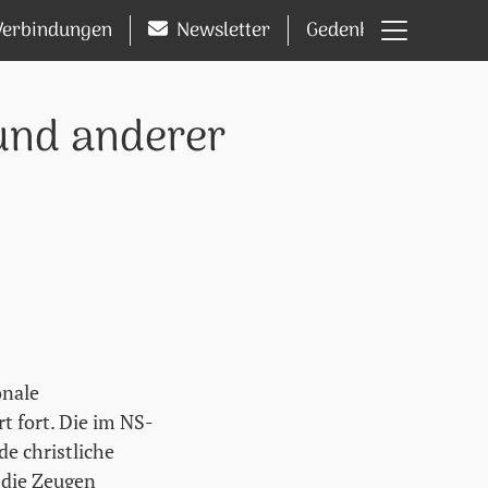
Hauptm
Verbindungen
Newsletter
Gedenkseiten
und anderer
onale
t fort. Die im NS-
e christliche
 die Zeugen