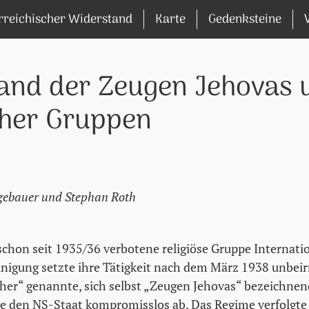
rreichischer Widerstand
Karte
Gedenksteine
and der Zeugen Jehovas 
cher Gruppen
gebauer und Stephan Roth
 schon seit 1935/36 verbotene religiöse Gruppe Internati
inigung setzte ihre Tätigkeit nach dem März 1938 unbeirr
cher“ genannte, sich selbst „Zeugen Jehovas“ bezeichnend
e den NS-Staat kompromisslos ab. Das Regime verfolgte