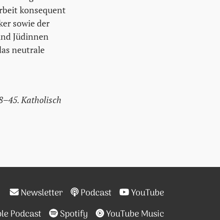
rbeit konsequent
ker sowie der
und Jüdinnen
as neutrale
38–45. Katholisch
Newsletter
Podcast
YouTube
le Podcast
Spotify
YouTube Music