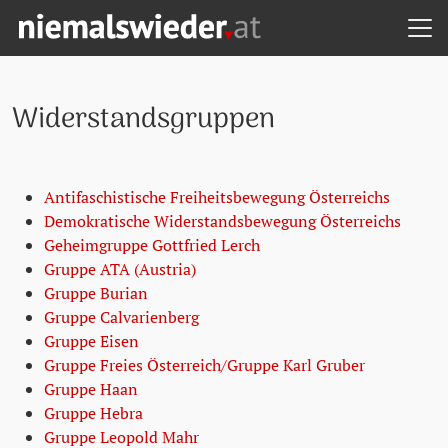
H
Zum Hauptinhalt springen
Zum Hauptmenü springen
Zu den Quicklinks springen
NIEMALS WIEDER! - STARTSEITE
Widerstandsgruppen
Antifaschistische Freiheitsbewegung Österreichs
Demokratische Widerstandsbewegung Österreichs
Geheimgruppe Gottfried Lerch
Gruppe ATA (Austria)
Gruppe Burian
Gruppe Calvarienberg
Gruppe Eisen
Gruppe Freies Österreich/Gruppe Karl Gruber
Gruppe Haan
Gruppe Hebra
Gruppe Leopold Mahr