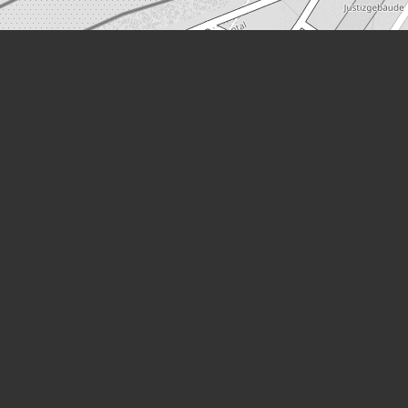
Leaflet
|
©
OpenStreetMap
Orte
Ehrung:
Stolperstein (Salzburg)
Wohnort:
Rudolfskai 54
(Salzburg)