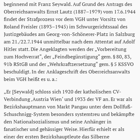
beginnend mit Franz Seywald. Auf Grund des Antrags des
Oberreichsanwalts Ernst Lautz (1887–1979) vom 17.6.1944
findet der Strafprozess vor dem VGH unter Vorsitz von
Roland Freisler (1893–1945) im Schwurgerichtssaal des
Justizgebäudes am Georg-von-Schönerer-Platz in Salzburg
am 21./22.7.1944 unmittelbar nach dem Attentat auf Adolf
Hitler statt. Die Angeklagten werden der „Vorbereitung
zum Hochverrat“, der „Feindbegünstigung“ gem. § 80, 83,
91b RStGB und der „Wehrkraftzersetzung“ gem. § 5 KSSVO
beschuldigt. In der Anklageschrift des Oberreichsanwalts
beim VGH heißt es u. a.:
„Er [Seywald] schloss sich 1920 der katholischen CV-
Verbindung ‚Austria Wien‘ und 1933 der VF an. Er war als
Bezirkshauptmann von Markt Pangau unter dem Dollfuß-
Schuschnigg-System besonders systemtreu und bekämpfte
den Nationalsozialismus und seine Anhänger in
fanatischer und gehässiger Weise. Hierfür erhielt er als
einer der ersten Bezirkshauptleute das Silberne