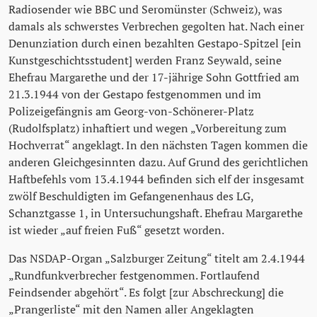
Radiosender wie BBC und Seromünster (Schweiz), was
damals als schwerstes Verbrechen gegolten hat. Nach einer
Denunziation durch einen bezahlten Gestapo-Spitzel [ein
Kunstgeschichtsstudent] werden Franz Seywald, seine
Ehefrau Margarethe und der 17-jährige Sohn Gottfried am
21.3.1944 von der Gestapo festgenommen und im
Polizeigefängnis am Georg-von-Schönerer-Platz
(Rudolfsplatz) inhaftiert und wegen „Vorbereitung zum
Hochverrat“ angeklagt. In den nächsten Tagen kommen die
anderen Gleichgesinnten dazu. Auf Grund des gerichtlichen
Haftbefehls vom 13.4.1944 befinden sich elf der insgesamt
zwölf Beschuldigten im Gefangenenhaus des LG,
Schanztgasse 1, in Untersuchungshaft. Ehefrau Margarethe
ist wieder „auf freien Fuß“ gesetzt worden.
Das NSDAP-Organ „Salzburger Zeitung“ titelt am 2.4.1944
„Rundfunkverbrecher festgenommen. Fortlaufend
Feindsender abgehört“. Es folgt [zur Abschreckung] die
„Prangerliste“ mit den Namen aller Angeklagten