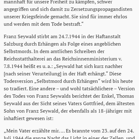
mannhaft für unsere Freiheit zu kämpfen, schwer
angegriffen und sich damit zu Zersetzungspropagandisten
unserer Kriegsfeinde gemacht. Sie sind für immer ehrlos
und werden mit dem Tode bestraft.“
Franz Seywald stirbt am 24.7.1944 in der Haftanstalt
Salzburg durch Erhängen als Folge eines angeblichen
Selbstmords. In dem amtlichen Schreiben der
Reichsstatthalterei an das Reichsinnenministerium v.
7.8.1944 heißt es u. a.: „Seywald hat sich kurz nachher
[nach seiner Verurteilung] in der Haft erhängt.“ Diese
Todesversion „Selbstmord durch Erhängen“ wird bis heute
so tradiert. Eine andere – und wohl tatsächlichere – Version
des Todes von Franz Seywalds berichtet der Enkel, Thomas
Seywald aus der Sicht seines Vaters Gottfried, dem ältesten
Sohn von Franz Seywald, der ebenfalls als 18-jähriger mit
inhaftiert gewesen ist:
„Mein Vater erzählte mir. … Es brannte vom 23. auf den 24.
Juli 1944 die ganze Nacht das Licht in einer der Zellen, und