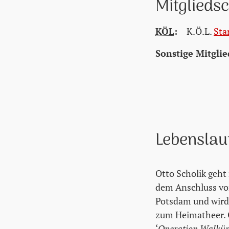
Mitglieds
KÖL
:
K.Ö.L.
Sta
Sonstige Mitglie
Lebenslau
Otto Scholik geh
dem Anschluss vo
Potsdam und wird 
zum Heimatheer. O
‘
Operation Walkür