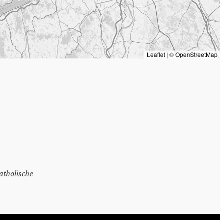
Leaflet
|
©
OpenStreetMap
atholische