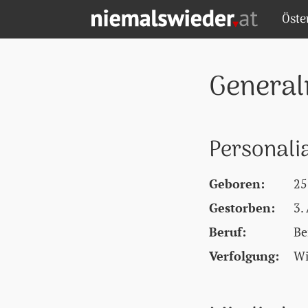
Zum Hauptinhalt springen
Zum Hauptmenü springen
Zu den Quicklinks springen
Öste
NIEMALS WIEDER! - STARTSEITE
General
Personali
Geboren:
25
Gestorben:
3.
Beruf:
Be
Verfolgung:
Wi