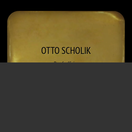
OTTO
SCHOLIK
Berufsoffizier
St
,
Mx
* 25. September 1916
† 3. August 2019
Wien
Wien
Widerstandskämpfer (unentdeckt)