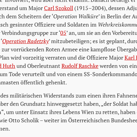
derstand um Major
Carl Szokoll
(1915–2004), dessen Adjut
ch dem Scheitern der ‘
Operation Walküre’
in Berlin der A
isch gesinnter Offiziere und Soldaten im
Wehrkreiskomm
r Verbindungsgruppe zur ‘
05
’ an, um sie an den Vorberei
‘
Operation Radetzky
’ mitzubeteiligen; es ist geplant, dur
zur vorrückenden Roten Armee eine kampflose Übergab
Plan wird vorzeitig verraten und die Offiziere Major
Karl
d Huth
und Oberleutnant
Rudolf Raschke
werden von ein
 zum Tode verurteilt und von einem SS-Sonderkommando
nmasten öffentlich gehenkt.
 des militärischen Widerstands zum einen ihren Fahnen
ber den Grundsatz hinweggesetzt haben, „der Soldat hab
n“, um unter Einsatz ihres Lebens Wien zu retten, haben 
wie Otto Scholik – weiter im Österreichischen Bundeshe
men.