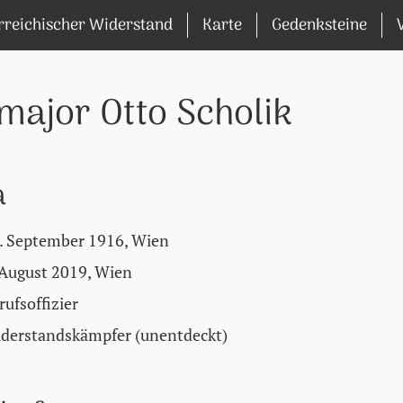
rreichischer Widerstand
Karte
Gedenksteine
major Otto Scholik
a
. September 1916, Wien
 August 2019, Wien
rufsoffizier
derstandskämpfer (unentdeckt)