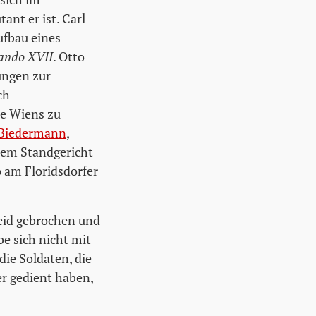
ant er ist. Carl
ufbau eines
ando XVII
. Otto
tungen zur
ch
e Wiens zu
 Biedermann
,
em Standgericht
 am Floridsdorfer
eid gebrochen und
e sich nicht mit
die Soldaten, die
er gedient haben,