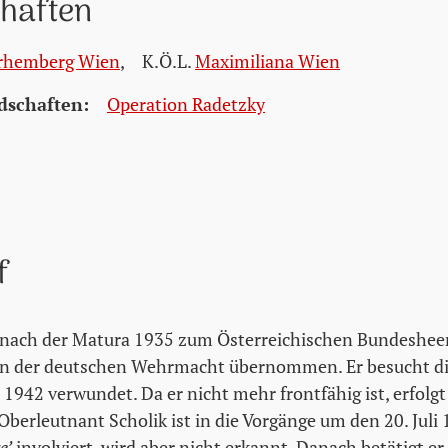
chaften
rhemberg Wien
,
K.Ö.L.
Maximiliana Wien
dschaften:
Operation Radetzky
f
t nach der Matura 1935 zum Österreichischen Bundeshee
n der deutschen Wehrmacht übernommen. Er besucht die
1942 verwundet. Da er nicht mehr frontfähig ist, erfolgt
berleutnant Scholik ist in die Vorgänge um den 20. Juli 
e’
involviert, wird aber nicht erkannt. Danach betätigt er