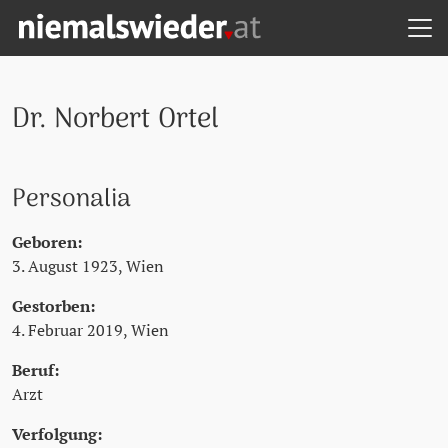
H
Zum Hauptinhalt springen
Zum Hauptmenü springen
Zu den Quicklinks springen
NIEMALS WIEDER! - STARTSEITE
Dr. Norbert Ortel
Personalia
Geboren:
3. August 1923, Wien
Gestorben:
4. Februar 2019, Wien
Beruf:
Arzt
Verfolgung: