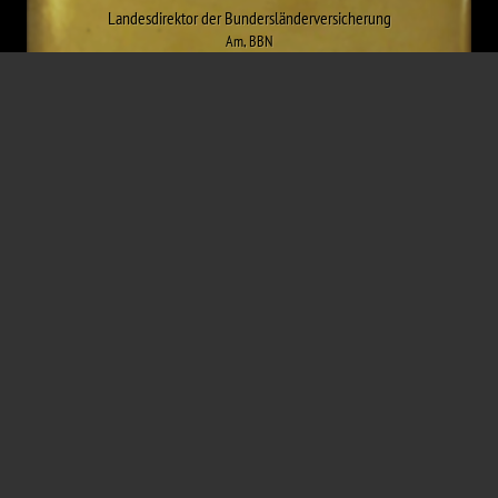
Landesdirektor der Bundersländerversicherung
Am
,
BBN
* 9. April 1898
† 29. Oktober 1972
Wiener Neustadt
Wien
Entlassung
,
Haft
info@niemalswieder.at
Impressum
Newsletter
Podcast
YouTube
AntennaPod
Apple Podcast
Spotify