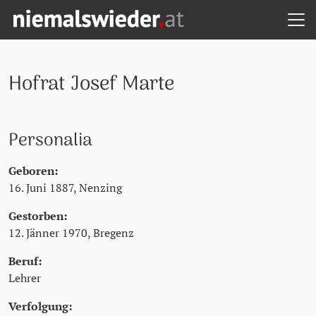
H
Zum Hauptinhalt springen
Zum Hauptmenü springen
Zu den Quicklinks springen
NIEMALS WIEDER! - STARTSEITE
Hofrat Josef Marte
Personalia
Geboren:
16. Juni 1887, Nenzing
Gestorben:
12. Jänner 1970, Bregenz
Beruf:
Lehrer
Verfolgung: