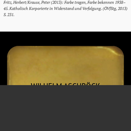
Fritz, Herbert/Krause, Peter (2013): Farbe tragen, Farbe bekennen 1938–
45. Katholisch Korporierte in Widerstand und Verfolgung. (ÖVfStg, 2013)
S. 231.
WILHELM
ASCHBÖCK
Richter
Pan
,
F-B
,
Pf
* 10. März 1914
† 16. November 1988
Wien
Wien
Desertiert