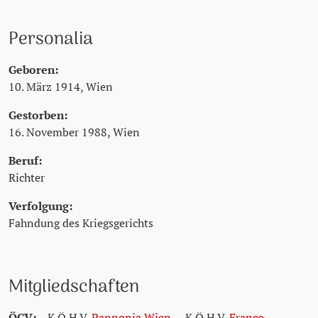
Personalia
Geboren:
10. März 1914, Wien
Gestorben:
16. November 1988, Wien
Beruf:
Richter
Verfolgung:
Fahndung des Kriegsgerichts
Mitgliedschaften
ÖCV
:
K.Ö.H.V.
Pannonia Wien
,
K.Ö.H.V.
Franco-