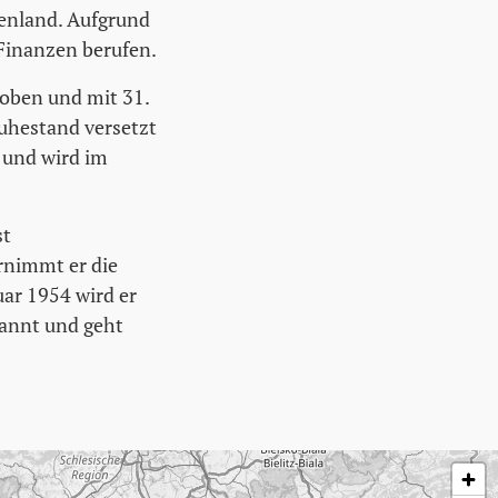
genland. Aufgrund
Finanzen berufen.
oben und mit 31.
uhestand versetzt
g und wird im
st
rnimmt er die
uar 1954 wird er
nannt und geht