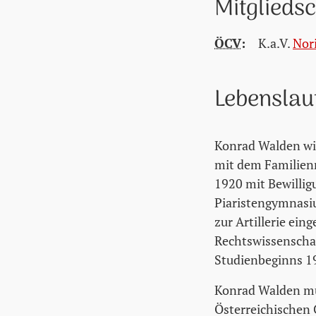
Mitglieds
ÖCV
:
K.a.V.
Nor
Lebenslau
Konrad Walden wi
mit dem Familien
1920 mit Bewillig
Piaristengymnasiu
zur Artillerie ei
Rechtswissenschaft
Studienbeginns 19
Konrad Walden mus
Österreichischen C