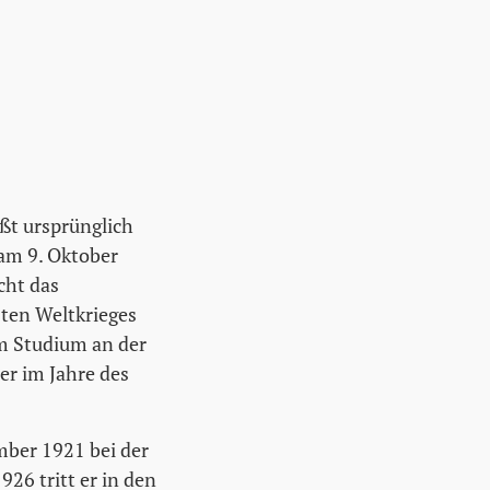
ßt ursprünglich
am 9. Oktober
cht das
sten Weltkrieges
em Studium an der
er im Jahre des
mber 1921 bei der
26 tritt er in den