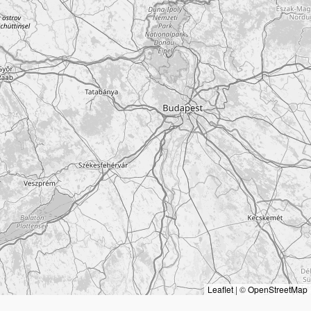
Leaflet
|
©
OpenStreetMap