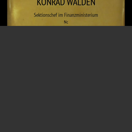
KONRAD
WALDEN
Sektionschef im Finanzministerium
Nc
* 7. Mai 1899
† 10. Mai 1984
Göding
Wien
Entlassung
AntennaPod
App