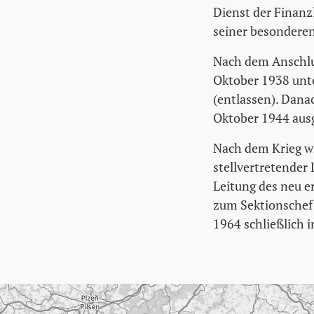
Dienst der Finanz
seiner besonderen
Nach dem Anschlu
Oktober 1938 unte
(entlassen). Danac
Oktober 1944 aus
Nach dem Krieg wi
stellvertretender
Leitung des neu e
zum Sektionschef 
1964 schließlich 
Karte überspringen