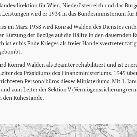
landesdirektion für Wien, Niederösterreich und das Bur
 Leistungen wird er 1934 in das Bundesministerium für 
ss im März 1938 wird Konrad Walden des Dienstes enth
r Kürzung der Bezüge auf die Hälfte in den dauernden R
h ist er bis Ende Krieges als freier Handelsvertreter täti
gebombt.
rd Konrad Walden als Beamter rehabilitiert und ist zuer
 Leiter des Präsidiums des Finanzministeriums. 1949 übe
rrichteten Personalbüros dieses Ministeriums. Mit 1. Jan
und zum Leiter der Sektion V (Vermögenssicherung) er
in den Ruhestande.