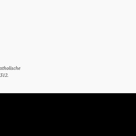
atholische
/312.