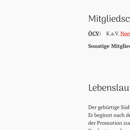
Mitglieds
ÖCV
:
K.a.V.
Nor
Sonstige Mitglie
Lebenslau
Der gebürtige Südt
Er beginnt nach d
der Promotion zum 