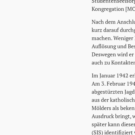
Studentenseelsorg
Kongregation [MC
Nach dem Anschlu
kurz darauf durc
machen. Weniger E
Auflösung und Bes
Deswegen wird er
auch zu Kontakte
Im Januar 1942 erh
Am 3. Februar 194
abgestürzten Jagd
aus der katholisc
Mölders als beke
Ausdruck bringt, w
später kann diese
(SIS) identifizier