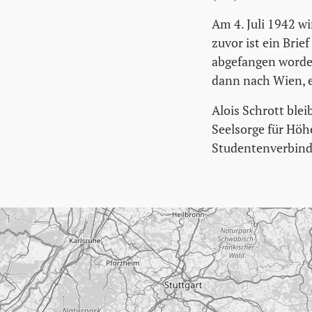
Am 4. Juli 1942 wi
zuvor ist ein Brie
abgefangen worden
dann nach Wien, 
Alois Schrott blei
Seelsorge für Höh
Studentenverbindu
Karte überspringen