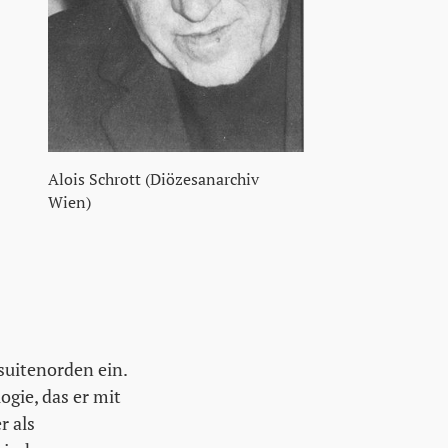
Alois Schrott (Diözesanarchiv
Wien)
esuitenorden ein.
gie, das er mit
r als