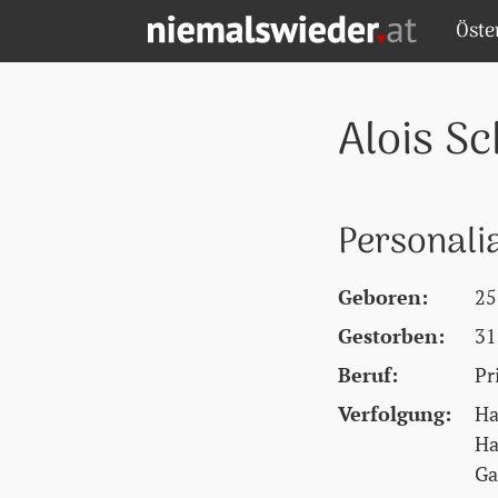
Zum Hauptinhalt springen
Zum Hauptmenü springen
Zu den Quicklinks springen
Öste
NIEMALS WIEDER! - STARTSEITE
Alois Sc
Personali
Geboren:
25
Gestorben:
31
Beruf:
Pr
Verfolgung:
Ha
Ha
Ga