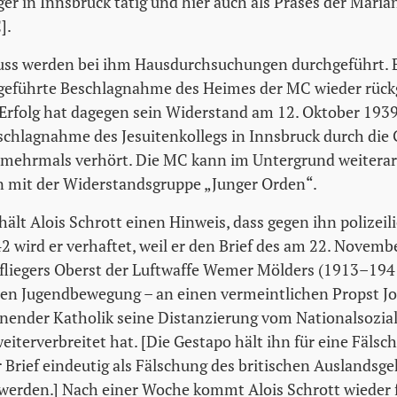
er in Innsbruck tätig und hier auch als Präses der Maria
].
ss werden bei ihm Hausdurchsuchungen durchgeführt. Es
hgeführte Beschlagnahme des Heimes der MC wieder rück
rfolg hat dagegen sein Widerstand am 12. Oktober 1939
chlagnahme des Jesuitenkollegs in Innsbruck durch die 
 mehrmals verhört. Die MC kann im Untergrund weitera
n mit der Widerstandsgruppe „Junger Orden“.
ält Alois Schrott einen Hinweis, dass gegen ihn polizeili
2 wird er verhaftet, weil er den Brief des am 22. Novemb
fliegers Oberst der Luftwaffe Wemer Mölders (1913–194
hen Jugendbewegung – an einen vermeintlichen Propst Joh
nnender Katholik seine Distanzierung vom Nationalsozi
eiterverbreitet hat. [Die Gestapo hält ihn für eine Fälsc
r Brief eindeutig als Fälschung des britischen Auslandsg
t werden.] Nach einer Woche kommt Alois Schrott wieder f