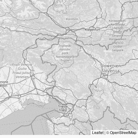
Leaflet
|
©
OpenStreetMap