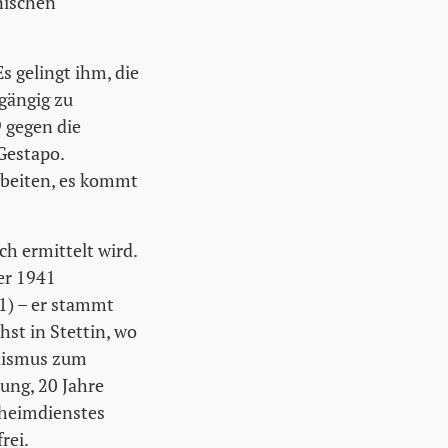
nischen
 gelingt ihm, die
gängig zu
 gegen die
Gestapo.
rbeiten, es kommt
ch ermittelt wird.
er 1941
1) – er stammt
st in Stettin, wo
alismus zum
hung, 20 Jahre
eheimdienstes
rei.