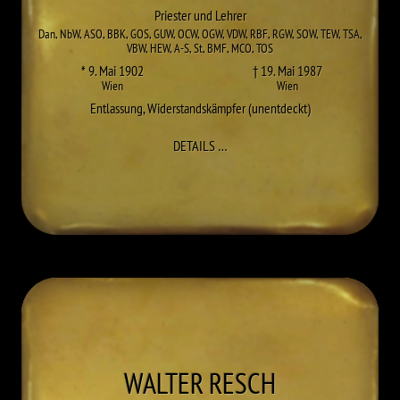
Priester und Lehrer
Dan
,
NbW
,
ASO
,
BBK
,
GOS
,
GUW
,
OCW
,
OGW
,
VDW
,
RBF
,
RGW
,
SOW
,
TEW
,
TSA
,
VBW
,
HEW
,
A-S
,
St
,
BMF
,
MCO
,
TOS
* 9. Mai 1902
† 19. Mai 1987
Wien
Wien
Entlassung
,
Widerstandskämpfer (unentdeckt)
ZU ANTON MARIA PICHLER
DETAILS
…
WALTER
RESCH