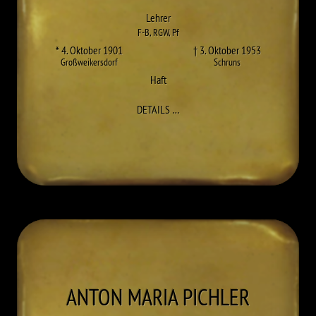
Lehrer
F-B
,
RGW
,
Pf
* 4. Oktober 1901
† 3. Oktober 1953
Großweikersdorf
Schruns
Haft
ZU ANTON LIST
DETAILS
…
ANTON MARIA
PICHLER