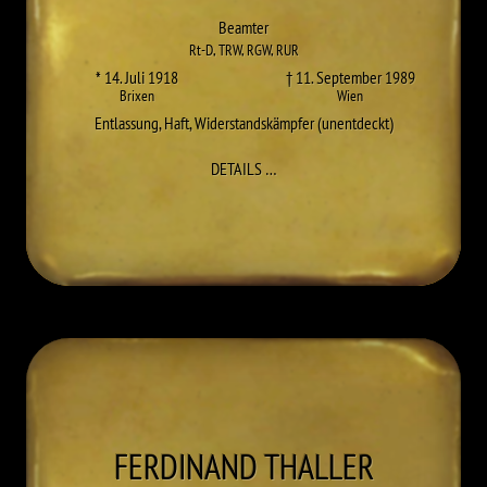
Beamter
Rt-D
,
TRW
,
RGW
,
RUR
* 14. Juli 1918
† 11. September 1989
Brixen
Wien
Entlassung
,
Haft
,
Widerstandskämpfer (unentdeckt)
ZU WALTER RESCH
DETAILS
…
FERDINAND
THALLER