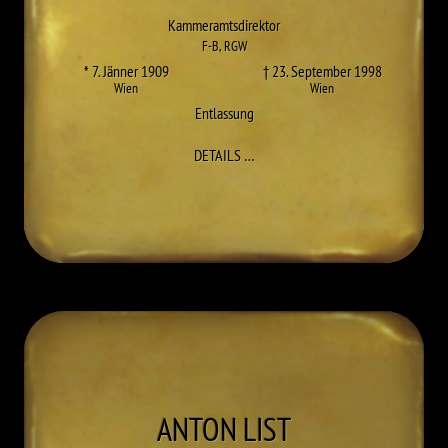
Kammeramtsdirektor
F-B
,
RGW
* 7. Jänner 1909
† 23. September 1998
Wien
Wien
Entlassung
ZU HANS BERTL
DETAILS
…
ANTON
LIST