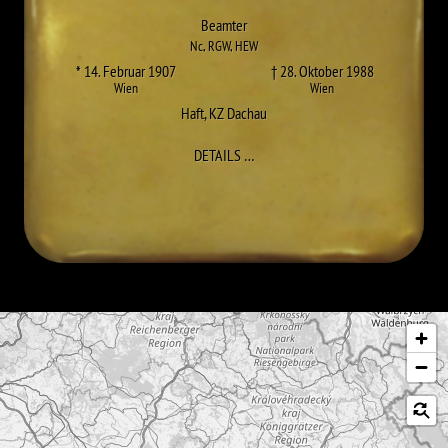
Beamter
Nc
,
RGW
,
HEW
* 14. Februar 1907
† 28. Oktober 1988
Wien
Wien
Haft
,
KZ Dachau
ZU FERDINAND THALLER
DETAILS
…
Karte überspringen