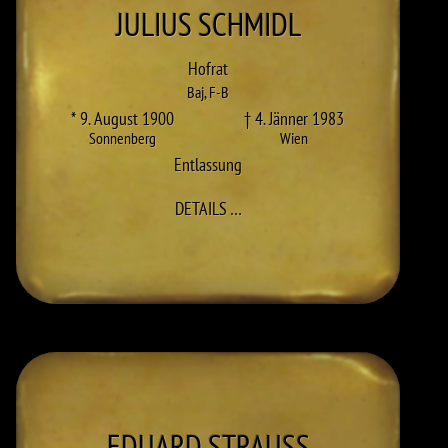
JULIUS
SCHMIDL
Hofrat
Baj
,
F-B
* 9. August 1900
† 4. Jänner 1983
Sonnenberg
Wien
Entlassung
ZU JULIUS SCHMIDL
DETAILS
…
EDUARD
STRAUSS