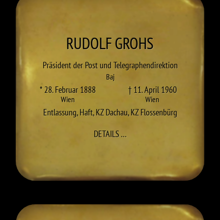
RUDOLF
GROHS
Präsident der Post und Telegraphendirektion
Baj
* 28. Februar 1888
† 11. April 1960
Wien
Wien
Entlassung
,
Haft
,
KZ Dachau
,
KZ Flossenbürg
ZU RUDOLF GROHS
DETAILS
…