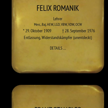
FELIX
ROMANIK
Lehrer
Merc
,
Baj
,
HEW
,
LGD
,
VBW
,
VDW
,
OCW
* 29. Oktober 1909
† 28. September 1976
Entlassung
,
Widerstandskämpfer (unentdeckt)
ZU FELIX ROMANIK
DETAILS
…