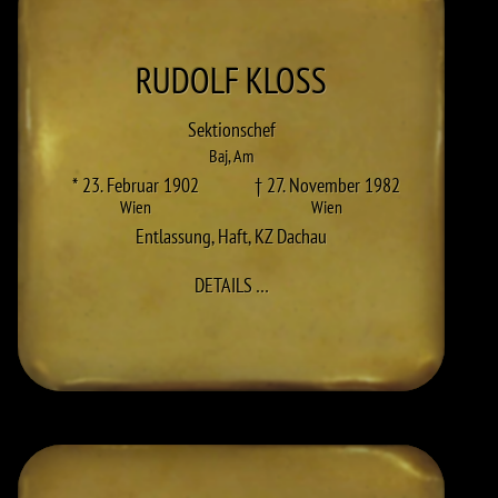
RUDOLF
KLOSS
Sektionschef
Baj
,
Am
* 23. Februar 1902
† 27. November 1982
Wien
Wien
Entlassung
,
Haft
,
KZ Dachau
ZU RUDOLF KLOSS
DETAILS
…
TZER