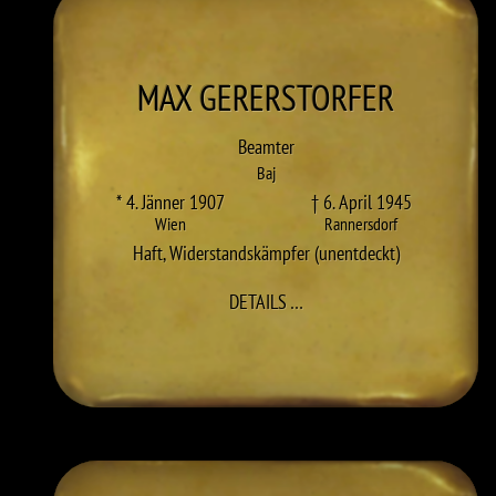
MAX
GERERSTORFER
Beamter
Baj
* 4. Jänner 1907
† 6. April 1945
Wien
Rannersdorf
Haft
,
Widerstandskämpfer (unentdeckt)
ZU MAX GERERSTORFER
DETAILS
…