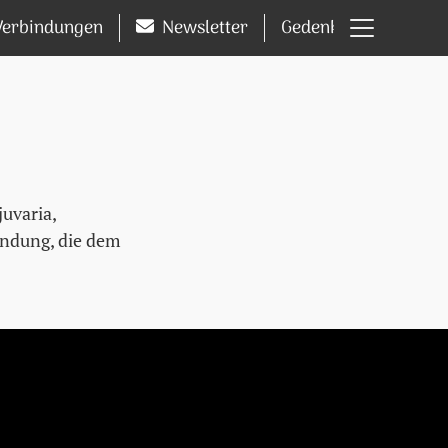
Hauptm
Verbindungen
Newsletter
Gedenkseiten
juvaria,
indung, die dem