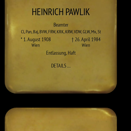
HEINRICH
PAWLIK
Beamter
Cl
,
Pan
,
Baj
,
BVW
,
FRW
,
KRK
,
KRW
,
VDW
,
GLW
,
Mx
,
St
* 1. August 1908
† 26. April 1984
Wien
Wien
Entlassung
,
Haft
ZU HEINRICH PAWLIK
DETAILS
…