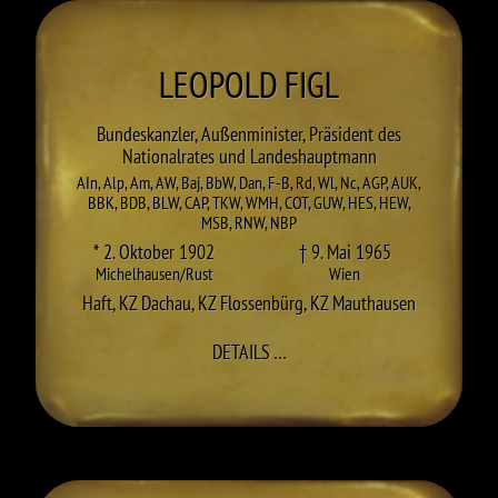
LEOPOLD
FIGL
Bundeskanzler, Außenminister, Präsident des
Nationalrates und Landeshauptmann
AIn
,
Alp
,
Am
,
AW
,
Baj
,
BbW
,
Dan
,
F-B
,
Rd
,
Wl
,
Nc
,
AGP
,
AUK
,
BBK
,
BDB
,
BLW
,
CAP
,
TKW
,
WMH
,
COT
,
GUW
,
HES
,
HEW
,
MSB
,
RNW
,
NBP
* 2. Oktober 1902
† 9. Mai 1965
Michelhausen/Rust
Wien
Haft
,
KZ Dachau
,
KZ Flossenbürg
,
KZ Mauthausen
ZU LEOPOLD FIGL
DETAILS
…