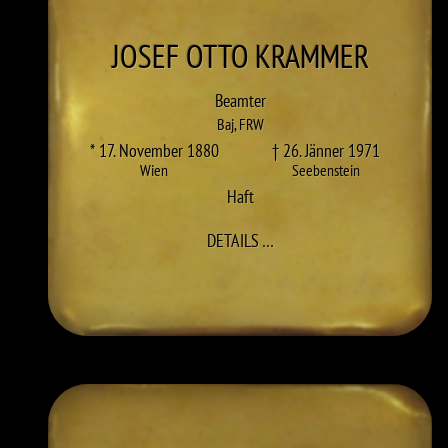
JOSEF OTTO
KRAMMER
Beamter
Baj
,
FRW
* 17. November 1880
† 26. Jänner 1971
Wien
Seebenstein
Haft
ZU JOSEF OTTO KRAMMER
DETAILS
…