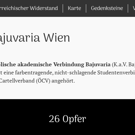
rreichischer Widerstand
Karte
Gedenksteine
ajuvaria Wien
lische akademische Verbindung Bajuvaria
(K.a.V. Ba
st eine farbentragende, nicht-schlagende Studentenverb
Cartellverband (ÖCV) angehört.
26 Opfer