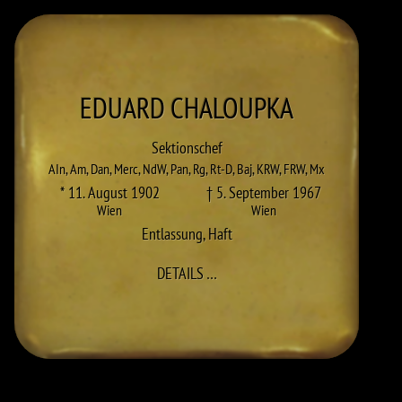
EDUARD
CHALOUPKA
Sektionschef
AIn
,
Am
,
Dan
,
Merc
,
NdW
,
Pan
,
Rg
,
Rt-D
,
Baj
,
KRW
,
FRW
,
Mx
* 11. August 1902
† 5. September 1967
Wien
Wien
Entlassung
,
Haft
ZU EDUARD CHALOUPKA
DETAILS
…