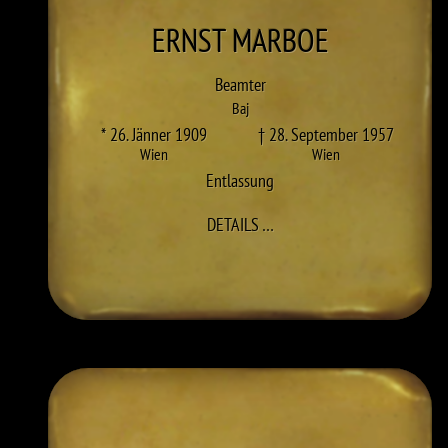
ERNST
MARBOE
Beamter
Baj
* 26. Jänner 1909
† 28. September 1957
Wien
Wien
Entlassung
ZU ERNST MARBOE
DETAILS
…