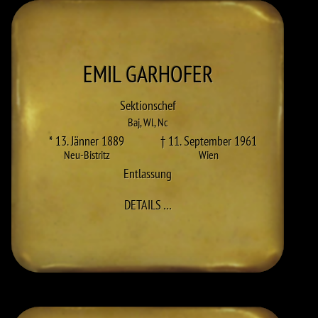
EMIL
GARHOFER
Sektionschef
Baj
,
Wl
,
Nc
* 13. Jänner 1889
† 11. September 1961
Neu-Bistritz
Wien
Entlassung
ZU EMIL GARHOFER
DETAILS
…