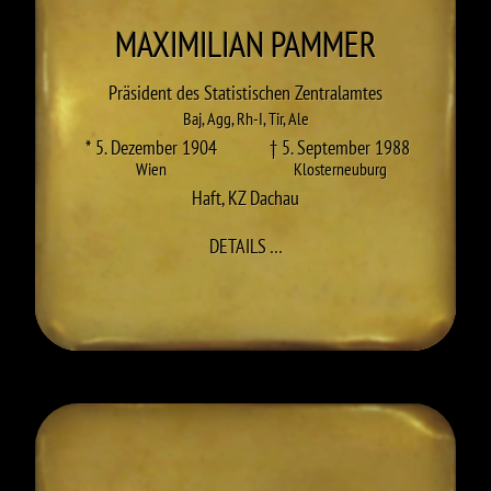
MAXIMILIAN
PAMMER
Präsident des Statistischen Zentralamtes
Baj
,
Agg
,
Rh-I
,
Tir
,
Ale
* 5. Dezember 1904
† 5. September 1988
Wien
Klosterneuburg
Haft
,
KZ Dachau
ZU MAXIMILIAN PAMMER
DETAILS
…