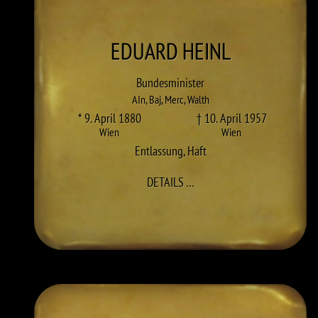
EDUARD
HEINL
Bundesminister
AIn
,
Baj
,
Merc
,
Walth
* 9. April 1880
† 10. April 1957
Wien
Wien
Entlassung
,
Haft
ZU EDUARD HEINL
DETAILS
…