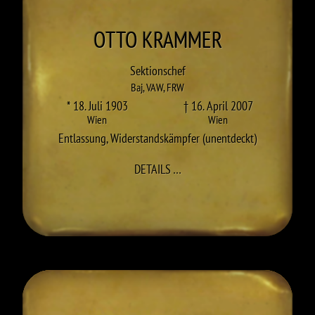
OTTO
KRAMMER
Sektionschef
Baj
,
VAW
,
FRW
* 18. Juli 1903
† 16. April 2007
Wien
Wien
Entlassung
,
Widerstandskämpfer (unentdeckt)
ZU OTTO KRAMMER
DETAILS
…