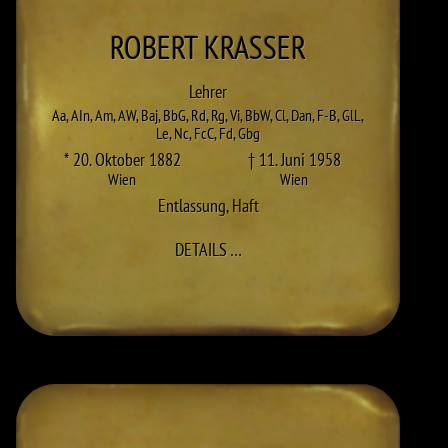
ROBERT
KRASSER
Lehrer
Aa
,
AIn
,
Am
,
AW
,
Baj
,
BbG
,
Rd
,
Rg
,
Vi
,
BbW
,
Cl
,
Dan
,
F-B
,
GlL
,
Le
,
Nc
,
FcC
,
Fd
,
Gbg
* 20. Oktober 1882
† 11. Juni 1958
Wien
Wien
Entlassung
,
Haft
ZU ROBERT KRASSER
DETAILS
…