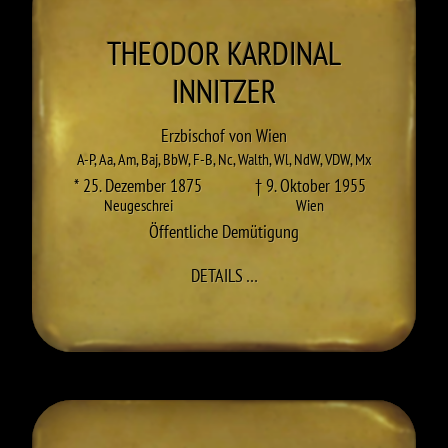
THEODOR KARDINAL
INNITZER
Erzbischof von Wien
A-P
,
Aa
,
Am
,
Baj
,
BbW
,
F-B
,
Nc
,
Walth
,
Wl
,
NdW
,
VDW
,
Mx
* 25. Dezember 1875
† 9. Oktober 1955
Neugeschrei
Wien
Öffentliche Demütigung
ZU THEODOR KARDINAL INNI
DETAILS
…