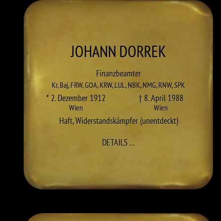
JOHANN
DORREK
Finanzbeamter
Kr
,
Baj
,
FRW
,
GOA
,
KRW
,
LUL
,
NBK
,
NMG
,
RNW
,
SPK
* 2. Dezember 1912
† 8. April 1988
Wien
Wien
Haft
,
Widerstandskämpfer (unentdeckt)
ZU JOHANN DORREK
DETAILS
…